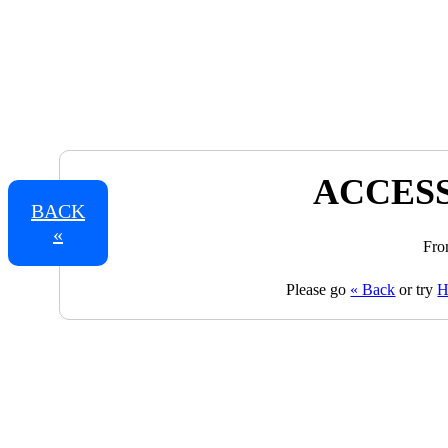
ACCESS
BACK
«
Fro
Please go
« Back
or try
H