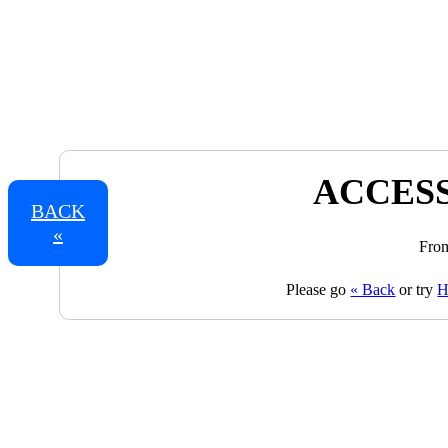
ACCESS
BACK
«
From
Please go
« Back
or try
H