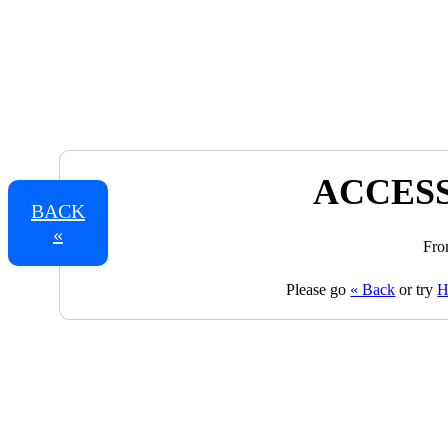
ACCESS
BACK
«
Fro
Please go
« Back
or try
H