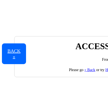
ACCESS
BACK
«
Fro
Please go
« Back
or try
H