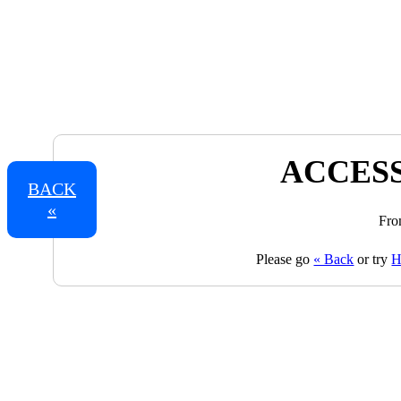
ACCESS
BACK
«
Fro
Please go
« Back
or try
H