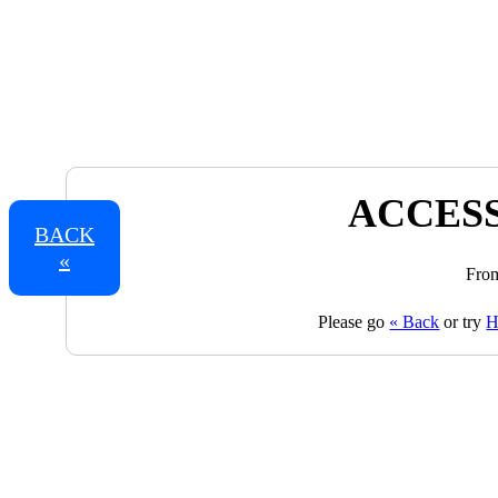
ACCESS
BACK
«
From
Please go
« Back
or try
H