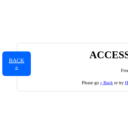
ACCESS
BACK
«
Fro
Please go
« Back
or try
H