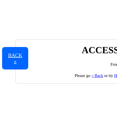
ACCESS
BACK
«
Fro
Please go
« Back
or try
H