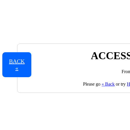
ACCESS
BACK
«
From
Please go
« Back
or try
H