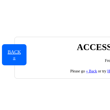
ACCESS
BACK
«
Fro
Please go
« Back
or try
H