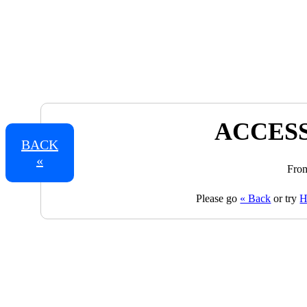
ACCESS
BACK
«
From
Please go
« Back
or try
H