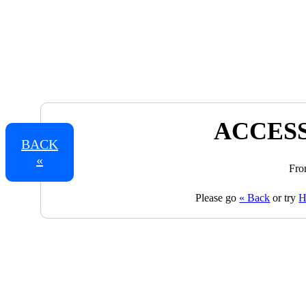
ACCESS
BACK
«
Fro
Please go
« Back
or try
H