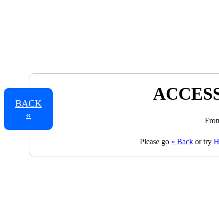
ACCESS
BACK
«
From
Please go
« Back
or try
H