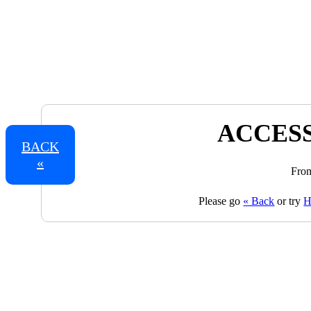
ACCESS
BACK
«
From
Please go
« Back
or try
H