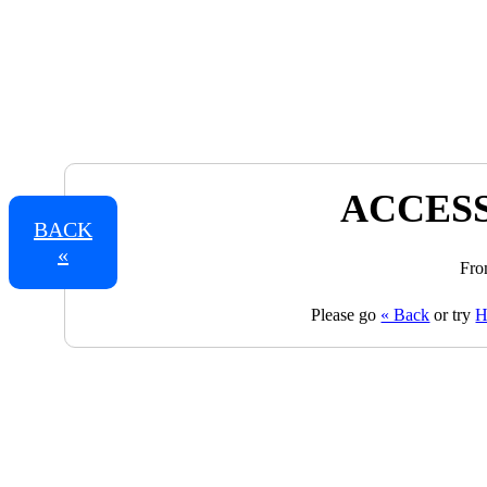
ACCESS
BACK
«
Fro
Please go
« Back
or try
H