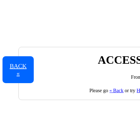
ACCESS
BACK
«
From
Please go
« Back
or try
H