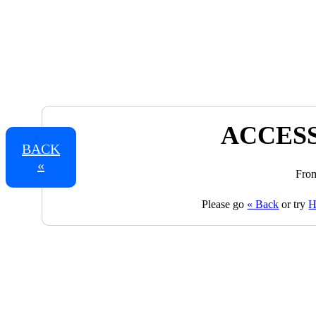
ACCESS
BACK
«
From
Please go
« Back
or try
H