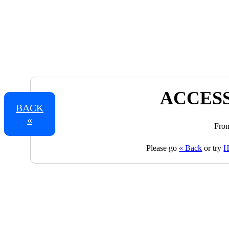
ACCESS
BACK
«
From
Please go
« Back
or try
H